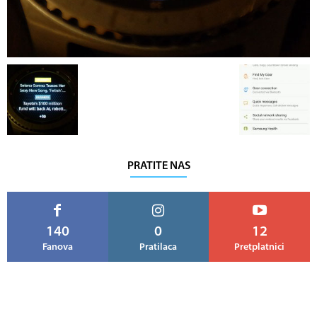
PRATITE NAS
140
0
12
Fanova
Pratilaca
Pretplatnici