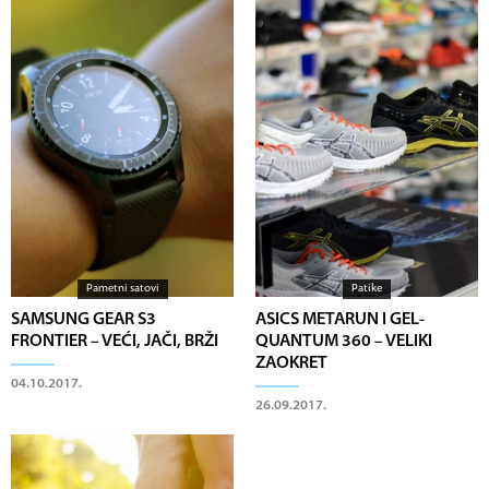
Pametni satovi
Patike
SAMSUNG GEAR S3
ASICS METARUN I GEL-
FRONTIER – VEĆI, JAČI, BRŽI
QUANTUM 360 – VELIKI
ZAOKRET
04.10.2017.
26.09.2017.