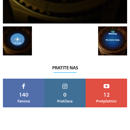
PRATITE NAS
140
0
12
Fanova
Pratilaca
Pretplatnici