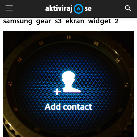
samsung_gear_s3_ekran_widget_2