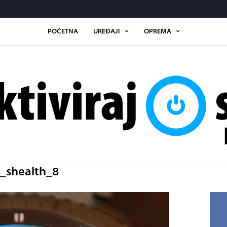
POČETNA
UREĐAJI
OPREMA
Aktiviraj.se
_shealth_8