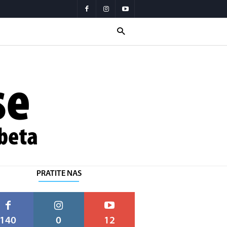
PRATITE NAS
140
0
12