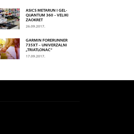
ASICS METARUN I GEL-
QUANTUM 360 – VELIKI
ZAOKRET
26.09.2017.
GARMIN FORERUNNER
735XT – UNIVERZALNI
„TRIATLONAC“
17.09.2017.