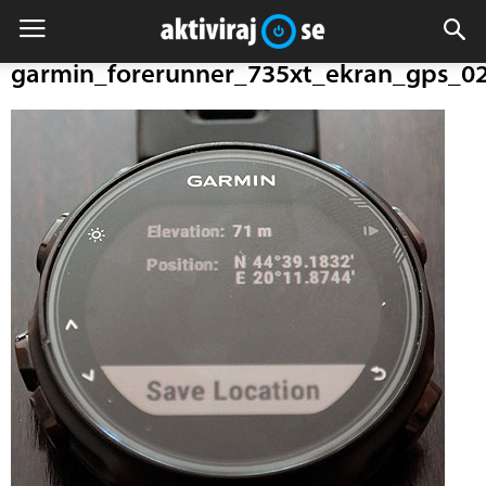
garmin_forerunner_735xt_ekran_gps_0