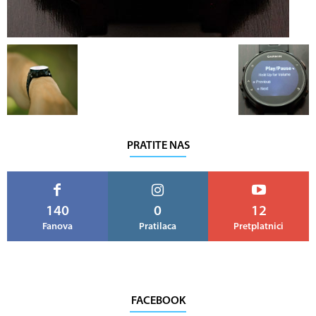
PRATITE NAS
140
0
12
Fanova
Pratilaca
Pretplatnici
FACEBOOK