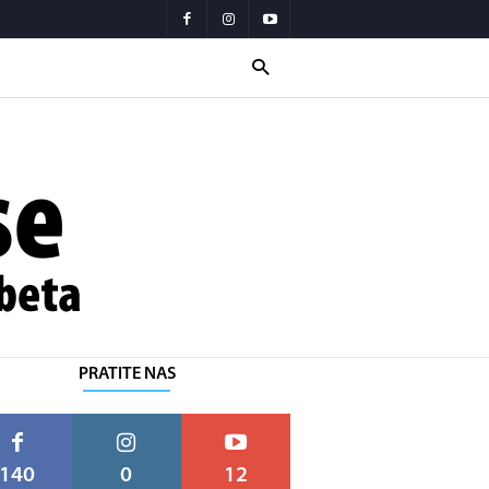
PRATITE NAS
140
0
12