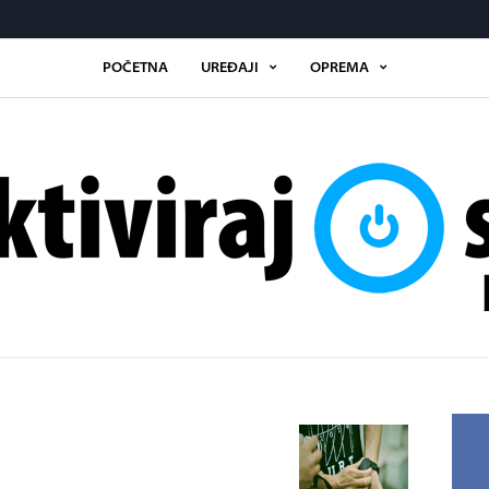
POČETNA
UREĐAJI
OPREMA
Aktiviraj.se