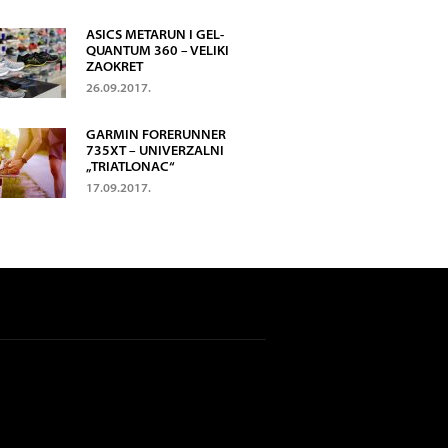
ASICS METARUN I GEL-
QUANTUM 360 – VELIKI
ZAOKRET
26.09.2017.
GARMIN FORERUNNER
735XT – UNIVERZALNI
„TRIATLONAC“
17.09.2017.