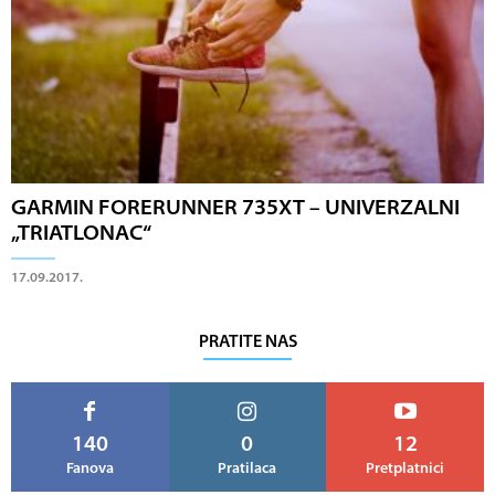
GARMIN FORERUNNER 735XT – UNIVERZALNI
„TRIATLONAC“
17.09.2017.
PRATITE NAS
140
0
12
Fanova
Pratilaca
Pretplatnici