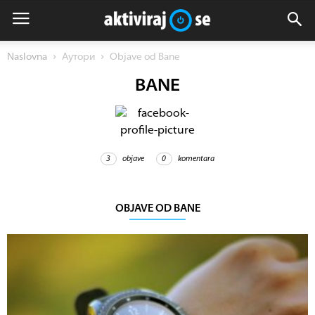
Naslovna
Аутори
Objave od Bane
BANE
3
objave
0
komentara
OBJAVE OD BANE