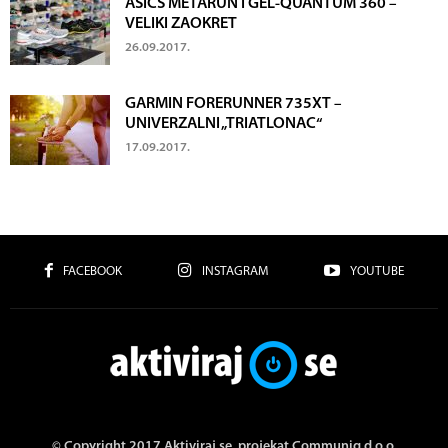
ASICS METARUN I GEL-QUANTUM 360 –
VELIKI ZAOKRET
26.09.2017.
GARMIN FORERUNNER 735XT –
UNIVERZALNI „TRIATLONAC“
17.09.2017.
FACEBOOK
INSTAGRAM
YOUTUBE
© Copyright 2017 Aktiviraj.se, projekat Communiq d.o.o.