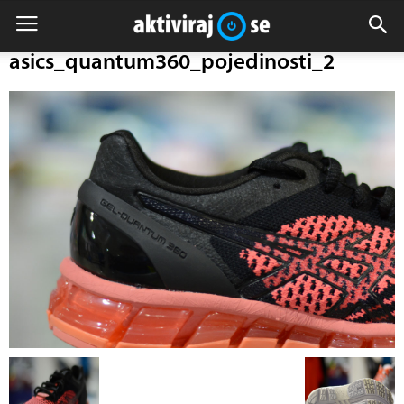
asics_quantum360_pojedinosti_2