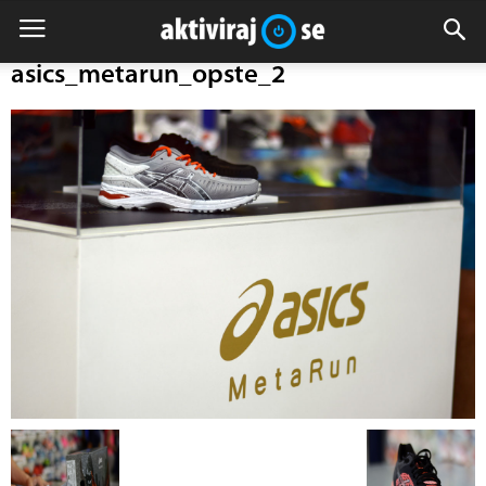
asics_metarun_opste_2